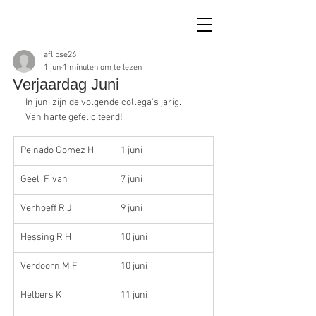
aflipse26
1 jun
1 minuten om te lezen
Verjaardag Juni
In juni zijn de volgende collega's jarig. 
Van harte gefeliciteerd!
Peinado Gomez H
1 juni
Geel  F. van
7 juni
Verhoeff R J
9 juni
Hessing R H
10 juni
Verdoorn M F
10 juni
Helbers K
11 juni