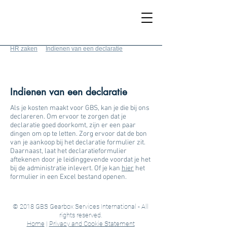
HR zaken
Indienen van een
declaratie
Indienen van een declaratie
Als je kosten maakt voor GBS, kan je die bij ons
declareren. Om ervoor te zorgen dat je
declaratie goed doorkomt, zijn er een paar
dingen om op te letten. Zorg ervoor dat de bon
van je aankoop bij het declaratie formulier zit.
Daarnaast, laat het declaratieformulier
aftekenen door je leidinggevende voordat je het
bij de administratie inlevert. Of je kan
hier
het
formulier in een Excel bestand openen.
© 2018 GBS Gearbox Services International - All
rights reserved.
Home
|
Privacy and Cookie Statement